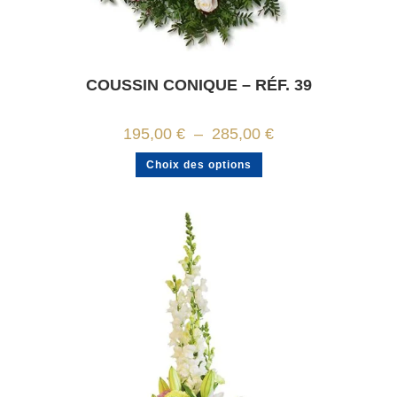
COUSSIN CONIQUE – RÉF. 39
Plage
195,00
€
–
285,00
€
de
prix :
Ce
Choix des options
195,00 €
produit
à
a
285,00 €
plusieurs
variations.
Les
options
peuvent
être
choisies
sur
la
page
du
produit