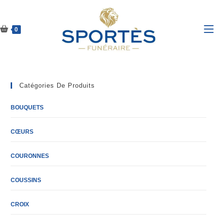
Skip
to
content
0
Catégories De Produits
BOUQUETS
CŒURS
COURONNES
COUSSINS
CROIX