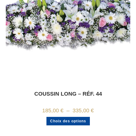
produit
COUSSIN LONG – RÉF. 44
Plage
185,00
€
–
335,00
€
de
prix :
Ce
Choix des options
185,00 €
produit
à
a
335,00 €
plusieurs
variations.