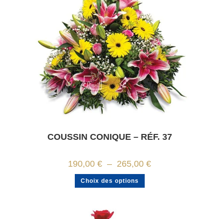
COUSSIN CONIQUE – RÉF. 37
Plage
190,00
€
–
265,00
€
de
prix :
Ce
Choix des options
190,00 €
produit
à
a
265,00 €
plusieurs
variations.
Les
options