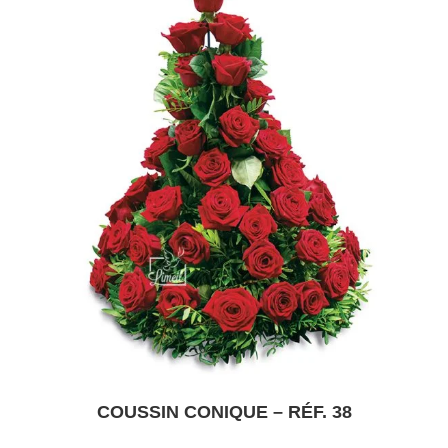
peuvent
être
choisies
sur
la
page
du
produit
COUSSIN CONIQUE – RÉF. 38