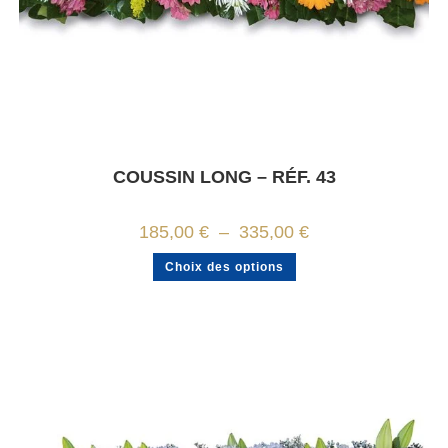
COUSSIN LONG – RÉF. 43
Plage
185,00
€
–
335,00
€
de
prix :
Ce
Choix des options
185,00 €
produit
à
a
335,00 €
plusieurs
variations.
Les
options
peuvent
être
choisies
sur
la
page
du