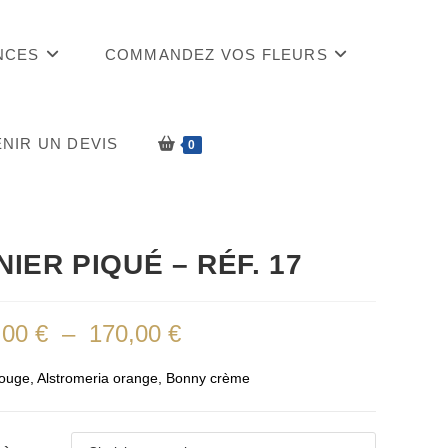
NCES
COMMANDEZ VOS FLEURS
NIR UN DEVIS
0
NIER PIQUÉ – RÉF. 17
,00
€
–
170,00
€
Plage
de
prix :
110,00 €
ouge, Alstromeria orange, Bonny crème
à
170,00 €