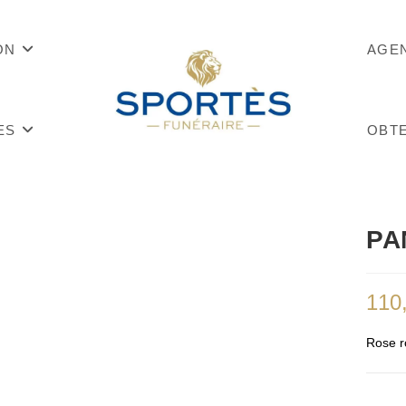
ON
AGE
ES
OBTE
PA
110
Rose r