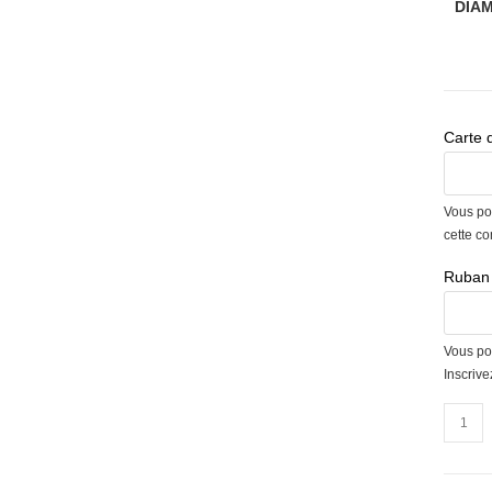
DIA
Carte 
Vous po
cette c
Ruban 
Vous po
Inscriv
quantit
de
Panier