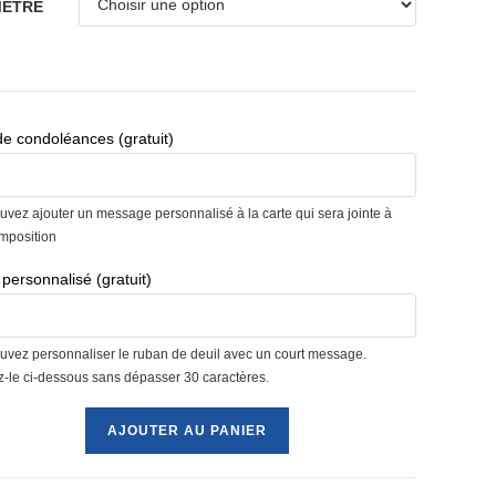
MÈTRE
de condoléances (gratuit)
uvez ajouter un message personnalisé à la carte qui sera jointe à
omposition
personnalisé (gratuit)
uvez personnaliser le ruban de deuil avec un court message.
ez-le ci-dessous sans dépasser 30 caractères.
é
AJOUTER AU PANIER