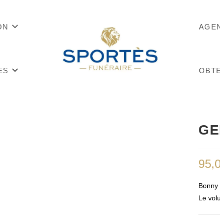
ON
AGE
ES
OBTE
GE
95,
Bonny 
Le volu