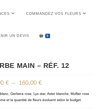
NCES
COMMANDEZ VOS FLEURS
NIR UN DEVIS
0
RBE MAIN – RÉF. 12
00
€
–
160,00
€
Plage
de
prix :
95,00 €
blanc, Gerbera rose, Lys star, Aster blanche, Muflier rose
à
160,00 €
me et la quantité de fleurs évoluent selon le budget.