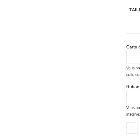
TAIL
Carte 
Vous po
cette c
Ruban 
Vous po
Inscriv
quantit
de