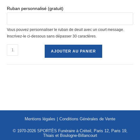
Ruban personnalisé (gratuit)
Vous pouvez personnaliser le ruban de deuil avec un court message.
Inscrivez-le ci-dessous sans dépasser 30 caractères.
quantité
AJOUTER AU PANIER
de
Dessus
de
cercueil
rond
-
réf.
100
Mentions légales
Conditions Générales de Vente
© 1970-2026 SPORTÈS Funéraire à Créteil, Paris 12, Paris 19,
Thiais et Boulogne-Billancourt