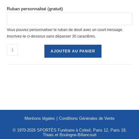
Ruban personnalisé (gratuit)
Vous pouvez personnaliser le ruban de deuil avec un court message.
Inscrivez-le ci-dessous sans dépasser 30 caractères.
quantité
AJOUTER AU PANIER
de
Croix
-
réf.
121
Mentions légales
Conditions Générales de Vente
© 1970-2026 SPORTÈS Funéraire à Créteil, Paris 12, Paris 19,
Thiais et Boulogne-Billancourt