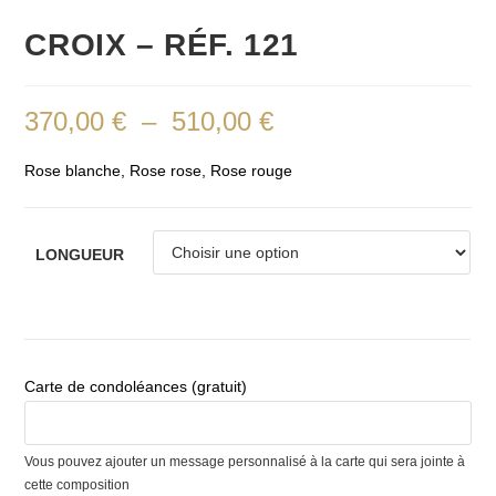
CROIX – RÉF. 121
370,00
€
–
510,00
€
Plage
de
prix :
370,00 €
Rose blanche, Rose rose, Rose rouge
à
510,00 €
LONGUEUR
Carte de condoléances (gratuit)
Vous pouvez ajouter un message personnalisé à la carte qui sera jointe à
cette composition