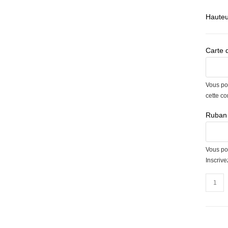
Hauteu
Carte 
Vous po
cette c
Ruban 
Vous po
Inscriv
quantit
de
Couro
sur