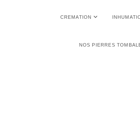
Skip
to
CREMATION
INHUMATI
content
NOS PIERRES TOMBAL