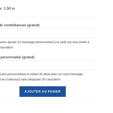
r: 1,50 m
de condoléances (gratuit)
uvez ajouter un message personnalisé à la carte qui sera jointe à
omposition
personnalisé (gratuit)
uvez personnaliser le ruban de deuil avec un court message.
ez-le ci-dessous sans dépasser 30 caractères.
é
AJOUTER AU PANIER
nne