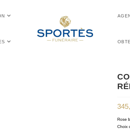
ON
AGE
ES
OBTE
CO
RÉ
345
Rose b
Choix 