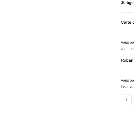
30 tige
Carte 
Vous po
cette c
Ruban 
Vous po
Inscriv
quantit
de
Bouqu
de
roses