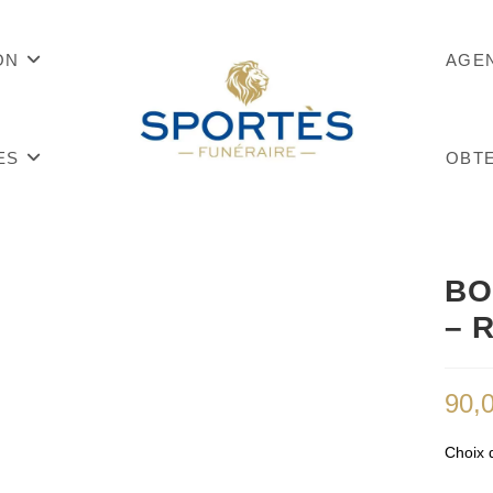
ON
AGE
ES
OBTE
BO
– R
90,
Choix 