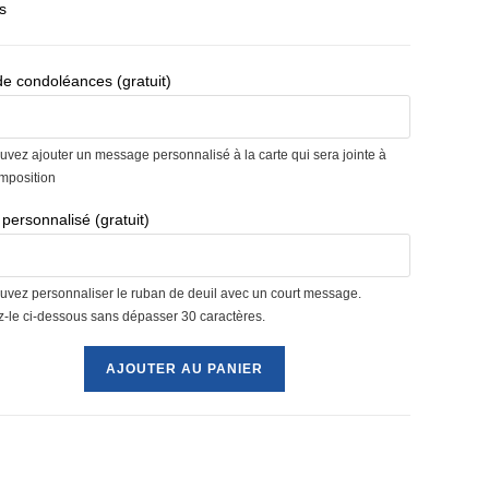
s
de condoléances (gratuit)
uvez ajouter un message personnalisé à la carte qui sera jointe à
omposition
personnalisé (gratuit)
uvez personnaliser le ruban de deuil avec un court message.
ez-le ci-dessous sans dépasser 30 caractères.
é
AJOUTER AU PANIER
et